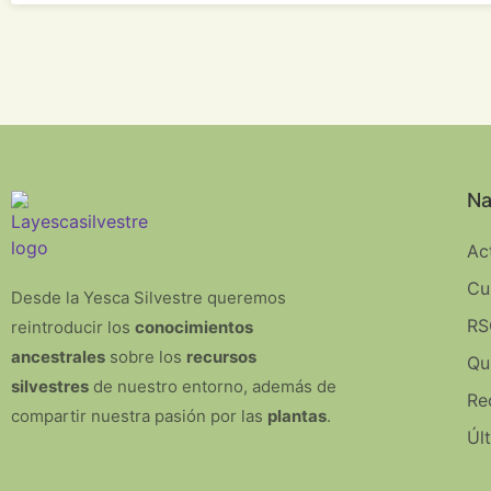
Na
Ac
Cu
Desde la Yesca Silvestre queremos
RS
reintroducir los
conocimientos
ancestrales
sobre los
recursos
Qu
silvestres
de nuestro entorno, además de
Re
compartir nuestra pasión por las
plantas
.
Úl