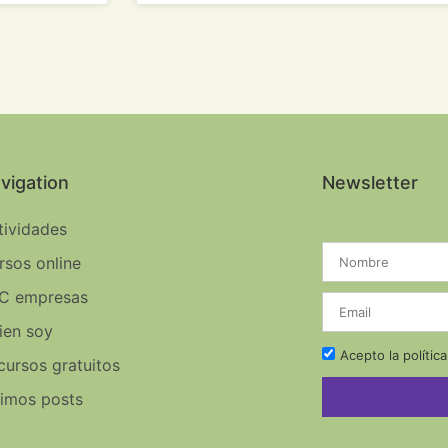
vigation
Newsletter
tividades
rsos online
C empresas
ien soy
Acepto la polític
cursos gratuitos
timos posts