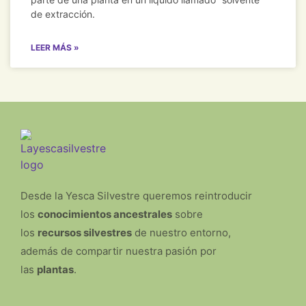
de extracción.
LEER MÁS »
Desde la Yesca Silvestre queremos reintroducir
los
conocimientos ancestrales
sobre
los
recursos silvestres
de nuestro entorno,
además de compartir nuestra pasión por
las
plantas
.