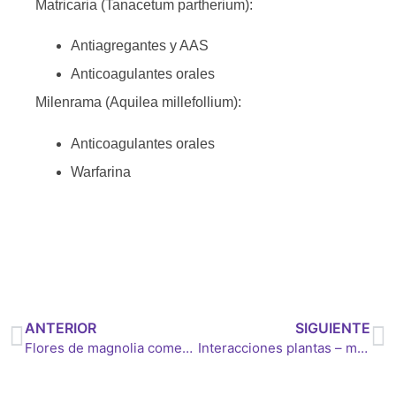
Matricaria (Tanacetum partherium):
Antiagregantes y AAS
Anticoagulantes orales
Milenrama (Aquilea millefollium):
Anticoagulantes orales
Warfarina
BY
JDOSSANTOSRIVAS
ANTERIOR
SIGUIENTE
Flores de magnolia comestibles
Interacciones plantas – medicamentos IV